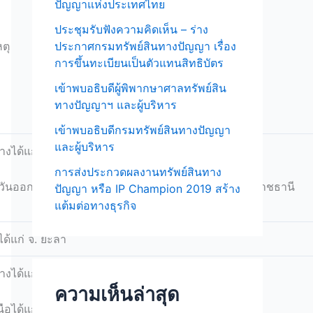
ปัญญาแห่งประเทศไทย
r
ประชุมรับฟังความคิดเห็น – ร่าง
:
ตุ
ประกาศกรมทรัพย์สินทางปัญญา เรื่อง
การขึ้นทะเบียนเป็นตัวแทนสิทธิบัตร
เข้าพบอธิบดีผู้พิพากษาศาลทรัพย์สิน
ทางปัญญาฯ และผู้บริหาร
เข้าพบอธิบดีกรมทรัพย์สินทางปัญญา
และผู้บริหาร
งได้แก่ จ.ชลบุรี,สมุทรสงคราม
การส่งประกวดผลงานทรัพย์สินทาง
ันออกเฉียงเหนือได้แก่ จ.กาฬสินธุ์,นครราชสีมา,อุบลราชธานี
ปัญญา หรือ IP Champion 2019 สร้าง
แต้มต่อทางธุรกิจ
ด้แก่ จ. ยะลา
งได้แก่ จ.นนทบุรี,สมุทรปราการ
ความเห็นล่าสุด
ือได้แก่ จ.พิจิตร,เชียงใหม่