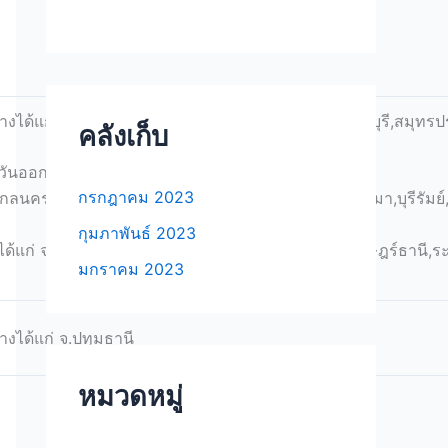
งได้แก่ จ.สมุทรสาคร,สระบุรี,ชลบุรี,ปทุมธานี,สุพรรณบุรี,สมุ
คลังเก็บ
ันออกเฉียงเหนือได้แก่
กรกฎาคม 2023
กลนคร,ขอนแก่น,หนองคาย,อุดรธานี,ชัยภูมิ,นครราชสีมา,บุรีรัมย์,
กุมภาพันธ์ 2023
ได้แก่ จ.ประจวบคีรีขันธ์,นครศรีธรรมราช,สงขลา,สุราษฎร์ธานี,ร
มกราคม 2023
งได้แก่ จ.ปทุมธานี
หมวดหมู่