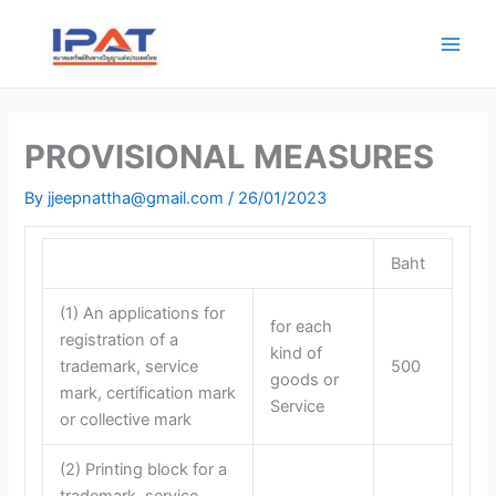
Skip
Main
to
Men
content
PROVISIONAL MEASURES
By
jjeepnattha@gmail.com
/
26/01/2023
Baht
(1) An applications for
for each
registration of a
kind of
trademark, service
500
goods or
mark, certification mark
Service
or collective mark
(2) Printing block for a