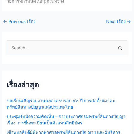
วิธีการที่กำหนดในกฎกระทรวง
←
Previous เรื่อง
Next เรื่อง
→
S
e
a
r
เรื่องล่าสุด
c
h
ขอเรียนเชิญร่วมงานฉลองครบรอบ ๕๐ ปี การก่อตั้งสมาคม
f
ทรัพย์สินทางปัญญาแห่งประเทศไทย
o
ประชุมรับฟังความคิดเห็น – ร่างประกาศกรมทรัพย์สินทางปัญญา
r
เรื่อง การขึ้นทะเบียนเป็นตัวแทนสิทธิบัตร
:
เข้าพบอธิบดีผู้พิพากษาศาลทรัพย์สินทางปัญญาฯ และผู้บริหาร