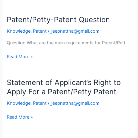
Patent/Petty-Patent Question
Patent/Petty-
Patent
Knowledge
,
Patent
/
jjeepnattha@gmail.com
Question
Question What are the main requirements for Patent/Pett
Read More »
Statement of Applicant’s Right to
Statement
of
Apply For a Patent/Petty Patent
Applicant’s
Knowledge
,
Patent
/
jjeepnattha@gmail.com
Right
to
Read More »
Apply
For
a