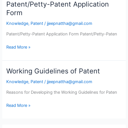
Patent/Petty
Patent/Petty-Patent Application
Patent/Petty-
Patent
Patent
Form
Application
Knowledge
,
Patent
/
jjeepnattha@gmail.com
Form
Patent/Petty-Patent Application Form Patent/Petty-Paten
Read More »
Working Guidelines of Patent
Working
Guidelines
Knowledge
,
Patent
/
jjeepnattha@gmail.com
of
Patent
Reasons for Developing the Working Guidelines for Paten
Read More »