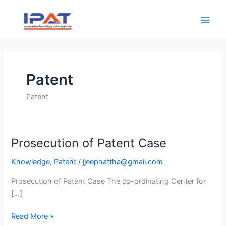
Skip
Main
to
Men
content
Patent
Patent
Prosecution of Patent Case
Prosecution
of
Knowledge
,
Patent
/
jjeepnattha@gmail.com
Patent
Case
Prosecution of Patent Case The co-ordinating Center for
[…]
Read More »