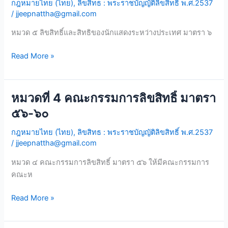
กฎหมายไทย (ไทย)
,
ลิขสิทธ : พระราชบัญญัติลิขสิทธิ์ พ.ศ.2537
ลิขสิทธิ์
/
jjeepnattha@gmail.com
และ
สิทธิ
หมวด ๕ ลิขสิทธิ์และสิทธิของนักแสดงระหว่างประเทศ มาตรา ๖
ของ
นัก
Read More »
แสดง
ระหว่าง
ประเทศ
หมวดที่ 4 คณะกรรมการลิขสิทธิ์ มาตรา
หมวด
มาตรา
ที่
๕๖-๖๐
๖๑ก
4
กฎหมายไทย (ไทย)
,
ลิขสิทธ : พระราชบัญญัติลิขสิทธิ์ พ.ศ.2537
คณะ
/
jjeepnattha@gmail.com
กรรมการ
ลิขสิทธิ์
หมวด ๔ คณะกรรมการลิขสิทธิ์ มาตรา ๕๖ ให้มีคณะกรรมการ
มาตรา
คณะห
๕๖-๖๐
Read More »