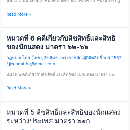
หมวด ๗ พนักงานเจ้าหน้าที่ มาตรา ๖๗ เพื่อประโยชน์ในการปฏ
มาตรา
๖๗-๖๘
Read More »
หมวดที่ 6 คดีเกี่ยวกับลิขสิทธิ์และสิทธิ
หมวด
ที่
ของนักแสดง มาตรา ๖๒-๖๖
6
กฎหมายไทย (ไทย)
,
ลิขสิทธ : พระราชบัญญัติลิขสิทธิ์ พ.ศ.2537
คดี
/
jjeepnattha@gmail.com
เกี่ยว
กับ
หมวด ๖ คดีเกี่ยวกับลิขสิทธิ์และสิทธิของนักแสดง มาตรา ๖๒
ลิขสิทธิ์
และ
Read More »
สิทธิ
ของ
นัก
หมวดที่ 5 ลิขสิทธิ์และสิทธิของนักแสดง
หมวด
แสดง
ที่
ระหว่างประเทศ มาตรา ๖๑ก
มาตรา
5
๖๒-๖๖