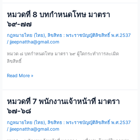
หมวดที่ 8 บทกำหนดโทษ มาตรา
หมวด
ที่
๖๙-๗๗
8
กฎหมายไทย (ไทย)
,
ลิขสิทธ : พระราชบัญญัติลิขสิทธิ์ พ.ศ.2537
บท
/
jjeepnattha@gmail.com
กำหนด
โทษ
หมวด ๘ บทกำหนดโทษ มาตรา ๖๙ ผู้ใดกระทำการละเมิด
มาตรา
ลิขสิทธิ์
๖๙-๗๗
Read More »
หมวดที่ 7 พนักงานเจ้าหน้าที่ มาตรา
หมวด
ที่
๖๗-๖๘
7
กฎหมายไทย (ไทย)
,
ลิขสิทธ : พระราชบัญญัติลิขสิทธิ์ พ.ศ.2537
พนักงาน
/
jjeepnattha@gmail.com
เจ้า
หน้าที่