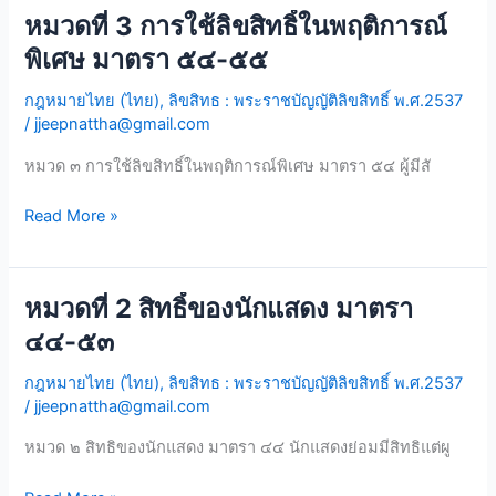
หมวดที่ 3 การใช้ลิขสิทธิ์ในพฤติการณ์
หมวด
ที่
พิเศษ มาตรา ๕๔-๕๕
3
กฎหมายไทย (ไทย)
,
ลิขสิทธ : พระราชบัญญัติลิขสิทธิ์ พ.ศ.2537
การ
/
jjeepnattha@gmail.com
ใช้
ลิขสิทธิ์
หมวด ๓ การใช้ลิขสิทธิ์ในพฤติการณ์พิเศษ มาตรา ๕๔ ผู้มีสั
ใน
พฤติการณ์
Read More »
พิเศษ
มาตรา
๕๔-๕๕
หมวดที่ 2 สิทธิ์ของนักแสดง มาตรา
หมวด
ที่
๔๔-๕๓
2
กฎหมายไทย (ไทย)
,
ลิขสิทธ : พระราชบัญญัติลิขสิทธิ์ พ.ศ.2537
สิทธิ์
/
jjeepnattha@gmail.com
ของ
นัก
หมวด ๒ สิทธิของนักแสดง มาตรา ๔๔ นักแสดงย่อมมีสิทธิแต่ผู
แสดง
มาตรา