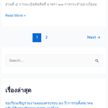
ส่วน
ส่วนที่ ๕ การละเมิดลิขสิทธิ์ มาตรา ๒๗ การกระทำอย่างใดอย
ที่
5
Read More »
การ
ละเมิด
ลิขสิทธิ์
มาตรา
1
2
Next
→
๒๗-๓๑
S
e
a
r
เรื่องล่าสุด
c
h
ขอเรียนเชิญร่วมงานฉลองครบรอบ ๕๐ ปี การก่อตั้งสมาคม
f