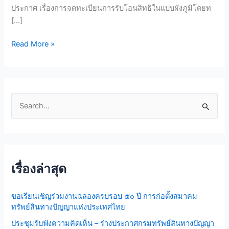
รับ
ประกาศ เรื่องการจดทะเบียนการรับโอนสิทธิในแบบผังภูมิโดยท
โอน
[…]
สิทธิ
ใน
Read More »
แบบ
ผัง
ภูมิ
โดย
ทาง
S
มรดก
e
และ
หลัก
a
ฐาน
r
เกี่ยว
เรื่องล่าสุด
c
กับ
h
การ
ขอเรียนเชิญร่วมงานฉลองครบรอบ ๕๐ ปี การก่อตั้งสมาคม
รับ
f
ทรัพย์สินทางปัญญาแห่งประเทศไทย
มรดก
o
ประชุมรับฟังความคิดเห็น – ร่างประกาศกรมทรัพย์สินทางปัญญา
r