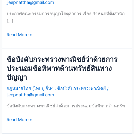
ที่
jjeepnattha@gmail.com
ตั้ง
ประกาศคณะกรรมการอนุญาโตตุลาการ เรื่อง กำหนดที่ตั้งสำนัก
สำนักงาน
[…]
เพื่อ
ทำการ
Read More »
ของ
อนุญาต
ตุลาการ
ข้อบังคับกระทรวงพาณิชย์ว่าด้วยการ
ข้อ
บังคับ
ประนอมข้อพิพาทด้านทรัพย์สินทาง
กระทรวง
ปัญญา
พาณิชย์
ว่า
กฎหมายไทย (ไทย)
,
อื่นๆ : ข้อบังคับกระทรวงพาณิชย์
/
ด้วย
jjeepnattha@gmail.com
การ
ข้อบังคับกระทรวงพาณิชย์ว่าด้วยการประนอมข้อพิพาทด้านทรัพ
ประนอม
ข้อ
Read More »
พิพาท
ด้าน